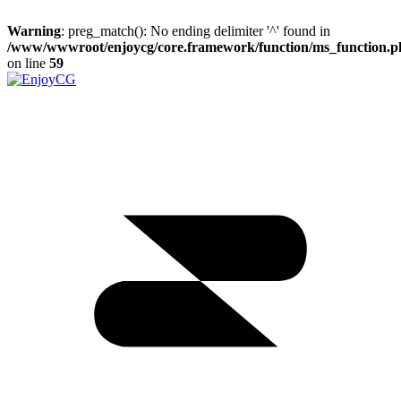
Warning
: preg_match(): No ending delimiter '^' found in
/www/wwwroot/enjoycg/core.framework/function/ms_function.p
on line
59