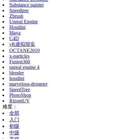
Substance painter
Speedtree
Zbrush
Unreal Engine
Houdini
Maya
C4D
vR虚拟现实
OCTANE2019
x-particles
Fusion360
unreal engine 4
blender
houdini
marvelous-designer
SpeedTree
PhotoShop
RizomUV
难度：
全部
入门
初级
中级