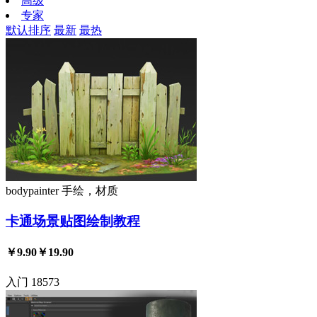
高级
专家
默认排序
最新
最热
bodypainter
手绘，材质
卡通场景贴图绘制教程
￥9.90
￥19.90
入门
18573