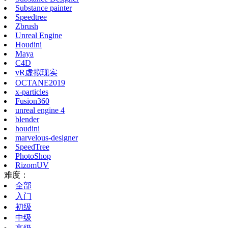
Substance painter
Speedtree
Zbrush
Unreal Engine
Houdini
Maya
C4D
vR虚拟现实
OCTANE2019
x-particles
Fusion360
unreal engine 4
blender
houdini
marvelous-designer
SpeedTree
PhotoShop
RizomUV
难度：
全部
入门
初级
中级