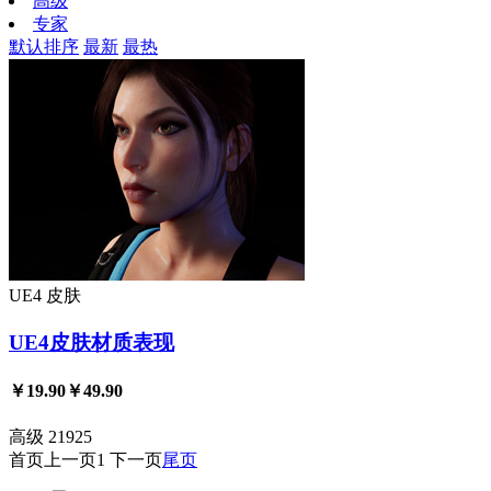
高级
专家
默认排序
最新
最热
UE4
皮肤
UE4皮肤材质表现
￥19.90
￥49.90
高级
21925
首页
上一页
1
下一页
尾页