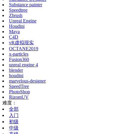
Substance painter
Speedtree
Zbrush
Unreal Engine
Houdini
Maya
C4D
vR虚拟现实
OCTANE2019
x-particles
Fusion360
unreal engine 4
blender
houdini
marvelous-designer
SpeedTree
PhotoShop
RizomUV
难度：
全部
入门
初级
中级