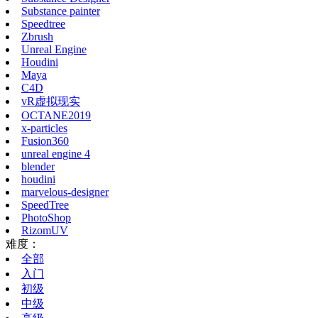
Substance painter
Speedtree
Zbrush
Unreal Engine
Houdini
Maya
C4D
vR虚拟现实
OCTANE2019
x-particles
Fusion360
unreal engine 4
blender
houdini
marvelous-designer
SpeedTree
PhotoShop
RizomUV
难度：
全部
入门
初级
中级