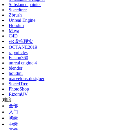
Substance painter
Speedtree
Zbrush
Unreal Engine
Houdini
Maya
C4D
vR虚拟现实
OCTANE2019
x-particles
Fusion360
unreal engine 4
blender
houdini
marvelous-designer
SpeedTree
PhotoShop
RizomUV
难度：
全部
入门
初级
中级