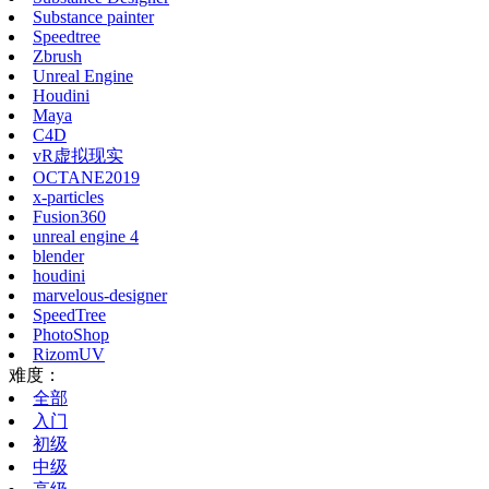
Substance painter
Speedtree
Zbrush
Unreal Engine
Houdini
Maya
C4D
vR虚拟现实
OCTANE2019
x-particles
Fusion360
unreal engine 4
blender
houdini
marvelous-designer
SpeedTree
PhotoShop
RizomUV
难度：
全部
入门
初级
中级