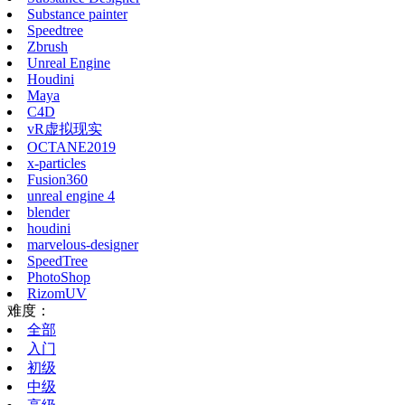
Substance painter
Speedtree
Zbrush
Unreal Engine
Houdini
Maya
C4D
vR虚拟现实
OCTANE2019
x-particles
Fusion360
unreal engine 4
blender
houdini
marvelous-designer
SpeedTree
PhotoShop
RizomUV
难度：
全部
入门
初级
中级