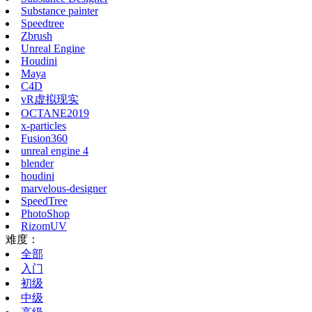
Substance painter
Speedtree
Zbrush
Unreal Engine
Houdini
Maya
C4D
vR虚拟现实
OCTANE2019
x-particles
Fusion360
unreal engine 4
blender
houdini
marvelous-designer
SpeedTree
PhotoShop
RizomUV
难度：
全部
入门
初级
中级