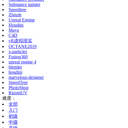
Substance painter
Speedtree
Zbrush
Unreal Engine
Houdini
Maya
C4D
vR虚拟现实
OCTANE2019
x-particles
Fusion360
unreal engine 4
blender
houdini
marvelous-designer
SpeedTree
PhotoShop
RizomUV
难度：
全部
入门
初级
中级