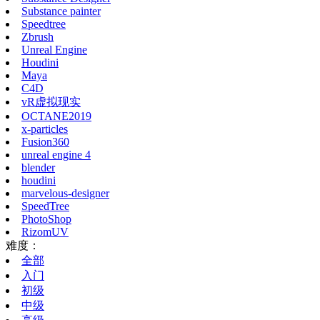
Substance painter
Speedtree
Zbrush
Unreal Engine
Houdini
Maya
C4D
vR虚拟现实
OCTANE2019
x-particles
Fusion360
unreal engine 4
blender
houdini
marvelous-designer
SpeedTree
PhotoShop
RizomUV
难度：
全部
入门
初级
中级