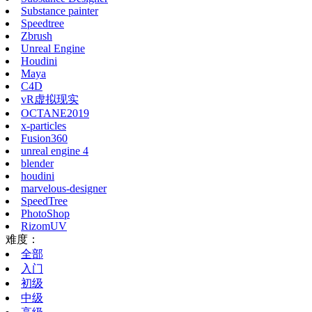
Substance painter
Speedtree
Zbrush
Unreal Engine
Houdini
Maya
C4D
vR虚拟现实
OCTANE2019
x-particles
Fusion360
unreal engine 4
blender
houdini
marvelous-designer
SpeedTree
PhotoShop
RizomUV
难度：
全部
入门
初级
中级