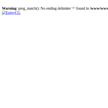
Warning
: preg_match(): No ending delimiter '^' found in
/www/wwwr