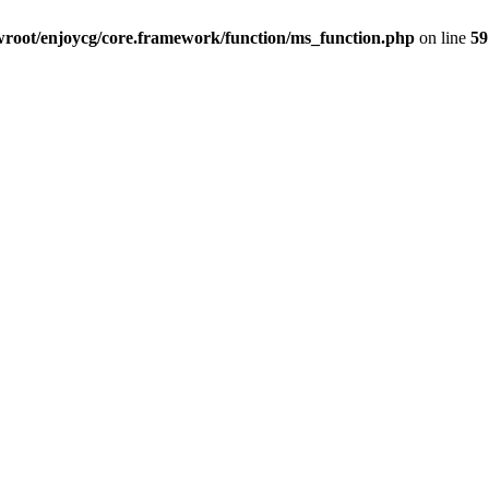
oot/enjoycg/core.framework/function/ms_function.php
on line
59