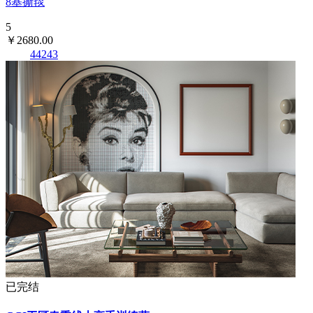
8基撕毯
5
￥2680.00
44243
已完结