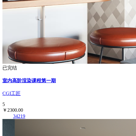
已完结
室内高阶渲染课程第一期
CGI工匠
5
￥2300.00
34219