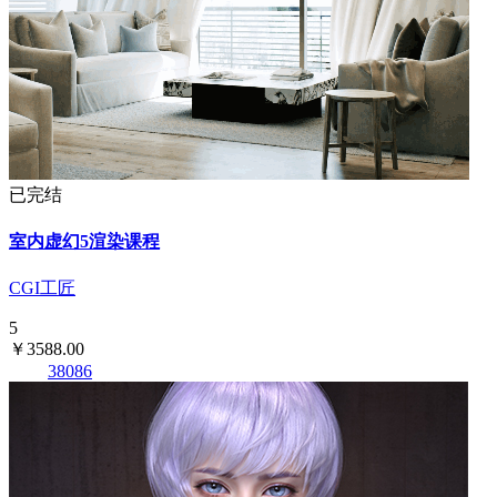
已完结
室内虚幻5渲染课程
CGI工匠
5
￥3588.00
38086