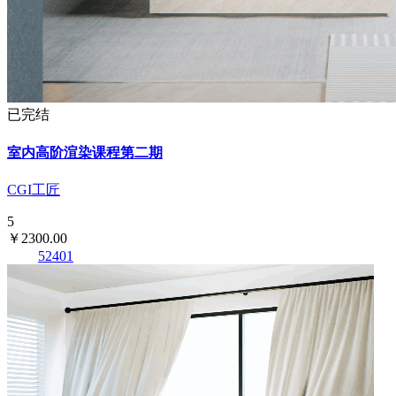
已完结
室内高阶渲染课程第二期
CGI工匠
5
￥2300.00
52401