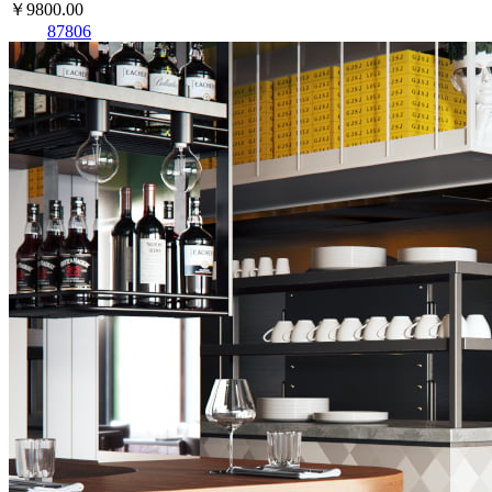
￥9800.00
87806