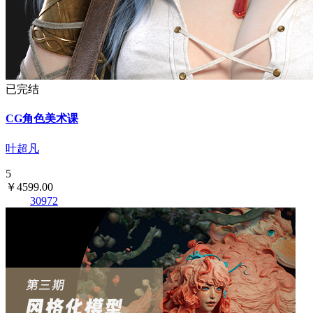
已完结
CG角色美术课
叶超凡
5
￥4599.00
30972