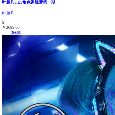
叶超凡UE5角色训练营第一期
叶超凡
5
￥3699.00
36689