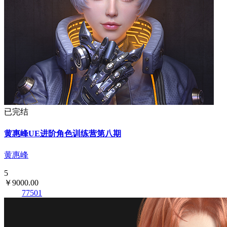
已完结
黄惠峰UE进阶角色训练营第八期
黄惠峰
5
￥9000.00
77501