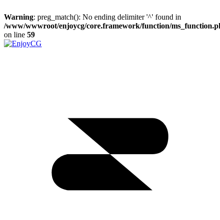
Warning
: preg_match(): No ending delimiter '^' found in
/www/wwwroot/enjoycg/core.framework/function/ms_function.p
on line
59