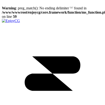
Warning
: preg_match(): No ending delimiter '^' found in
/www/wwwroot/enjoycg/core.framework/function/ms_function.p
on line
59