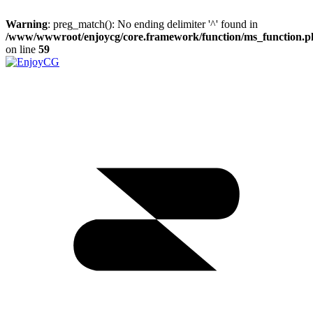
Warning
: preg_match(): No ending delimiter '^' found in
/www/wwwroot/enjoycg/core.framework/function/ms_function.p
on line
59