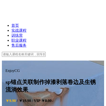
首页
实战课程
训练营
职业课程
售后服务
EnjoyCG
sp锚点关联制作掉漆剥落卷边及生锈
流淌效果
￥9.90
/
￥19.90
/
VIP ￥0.00