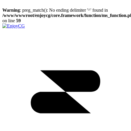
Warning
: preg_match(): No ending delimiter '^' found in
/www/wwwroot/enjoycg/core.framework/function/ms_function.p
on line
59