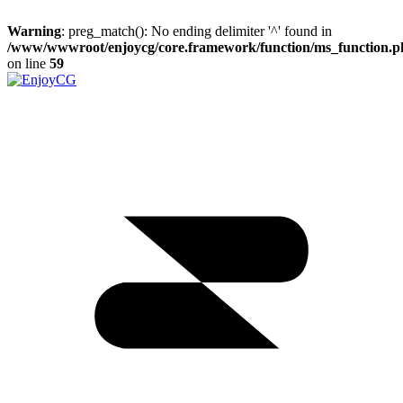
Warning
: preg_match(): No ending delimiter '^' found in
/www/wwwroot/enjoycg/core.framework/function/ms_function.p
on line
59