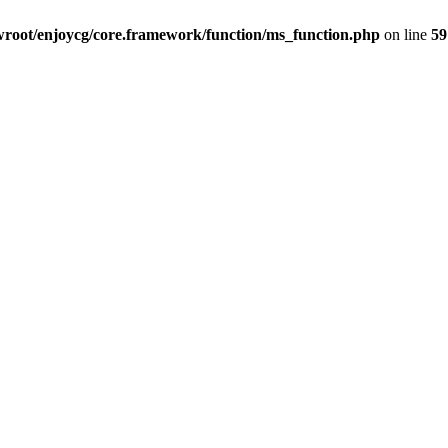
oot/enjoycg/core.framework/function/ms_function.php
on line
59