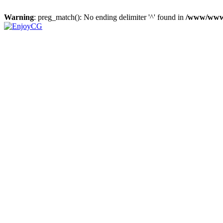
Warning
: preg_match(): No ending delimiter '^' found in
/www/wwwr