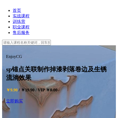
首页
实战课程
训练营
职业课程
售后服务
EnjoyCG
sp锚点关联制作掉漆剥落卷边及生锈
流淌效果
￥9.90
/
￥19.90
/
VIP ￥0.00
立即购买