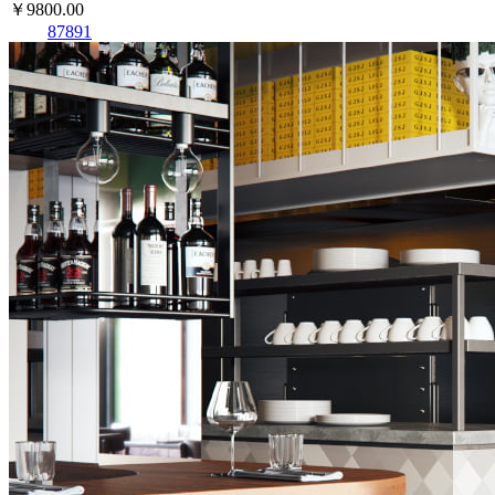
￥9800.00
87891