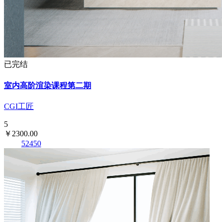
已完结
室内高阶渲染课程第二期
CGI工匠
5
￥2300.00
52450