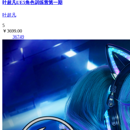
叶超凡UE5角色训练营第一期
叶超凡
5
￥3699.00
36749