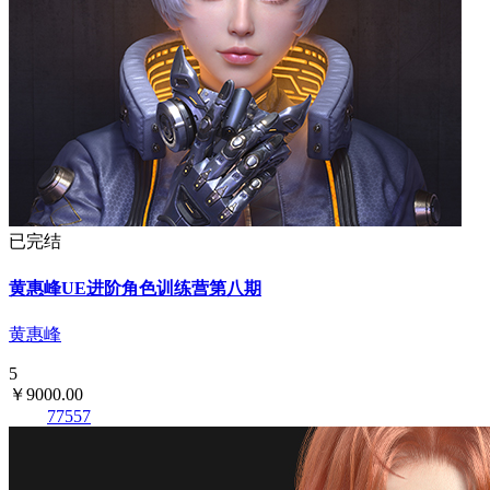
已完结
黄惠峰UE进阶角色训练营第八期
黄惠峰
5
￥9000.00
77557