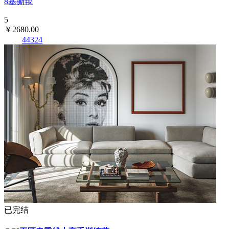
8基撕毯
5
￥2680.00
44324
已完结