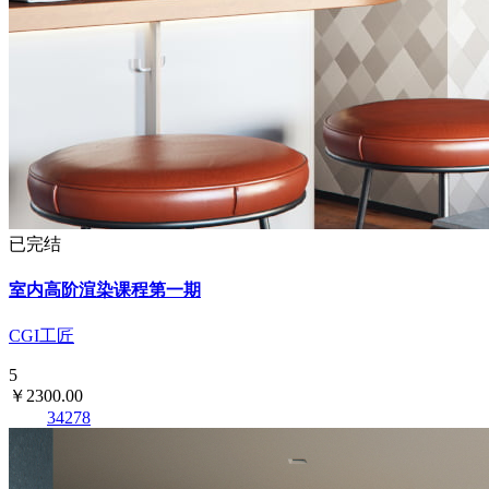
已完结
室内高阶渲染课程第一期
CGI工匠
5
￥2300.00
34278