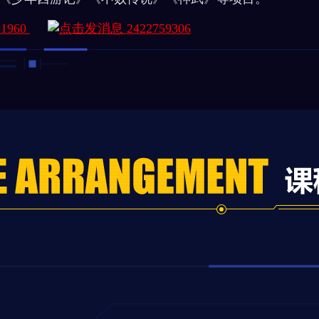
51960
2422759306