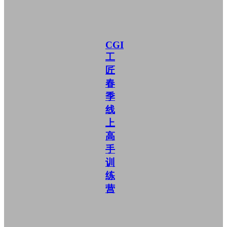
CGI
工
匠
春
季
线
上
高
手
训
练
营