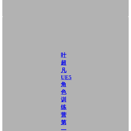
叶
超
凡
UE5
角
色
训
练
营
第
一