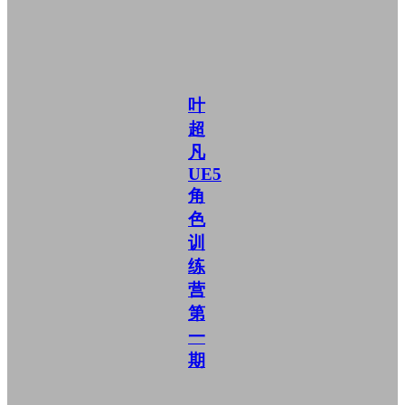
叶
超
凡
UE5
角
色
训
练
营
第
一
期