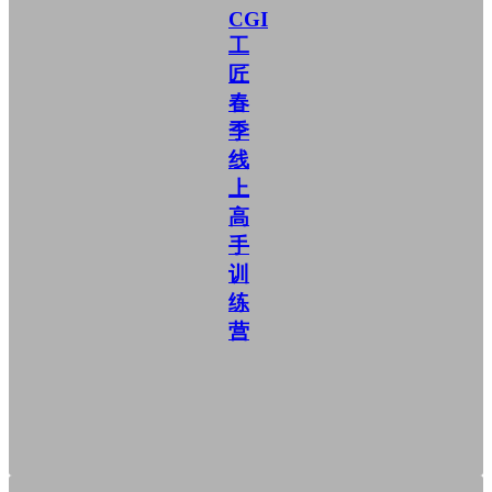
CGI
工
匠
春
季
线
上
高
手
训
练
营