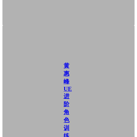
黄
惠
峰
UE
进
阶
角
色
训
练