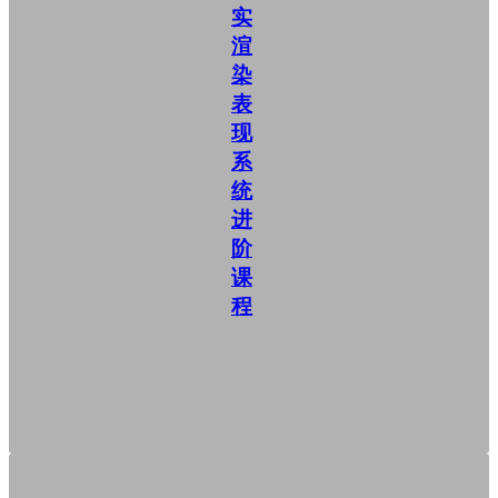
实
渲
染
表
现
系
统
进
阶
课
程