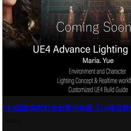
UE4进阶实时灯光创意与实践【3A项目教
36482人