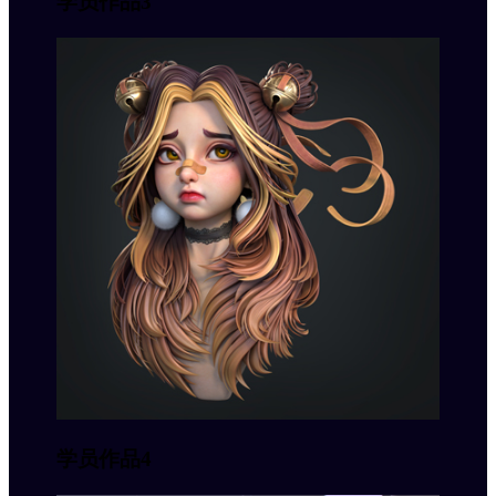
学员作品3
学员作品4