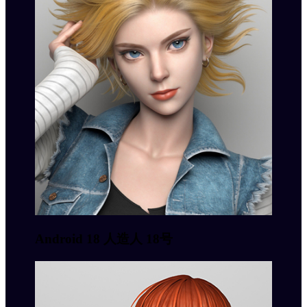
Android 18 人造人 18号