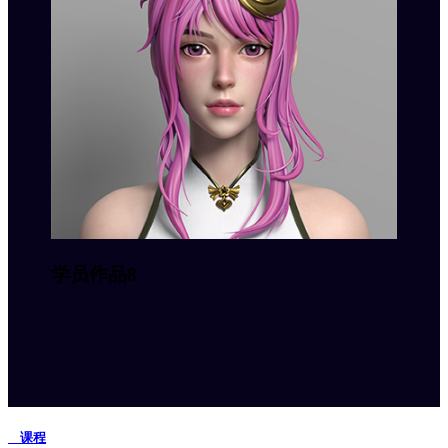
学员作品8
课程