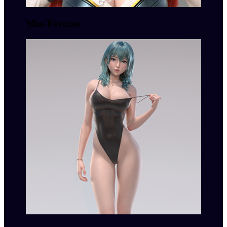
Miss Fortune