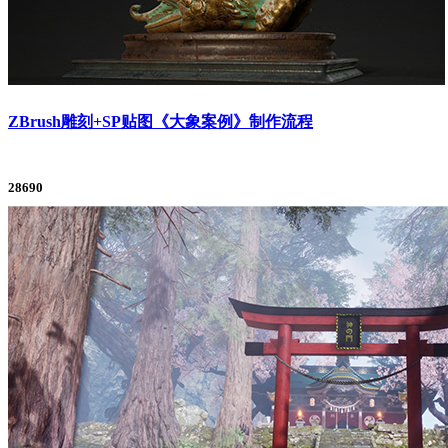
ZBrush雕刻+SP贴图《大象案例》制作流程
28690