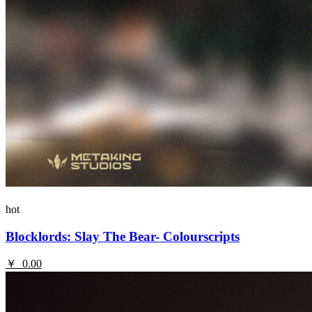
hot
Blocklords: Slay The Bear- Colourscripts
￥ 0.00