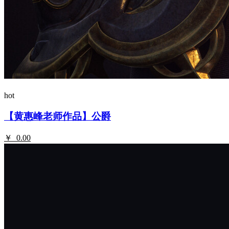
hot
【黄惠峰老师作品】公爵
￥ 0.00