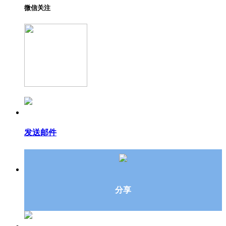
微信关注
发送邮件
分享