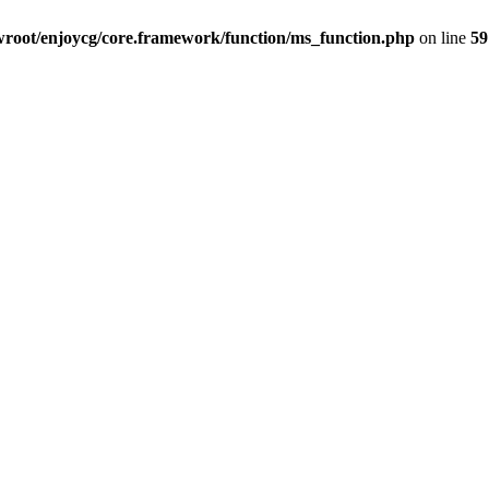
oot/enjoycg/core.framework/function/ms_function.php
on line
59