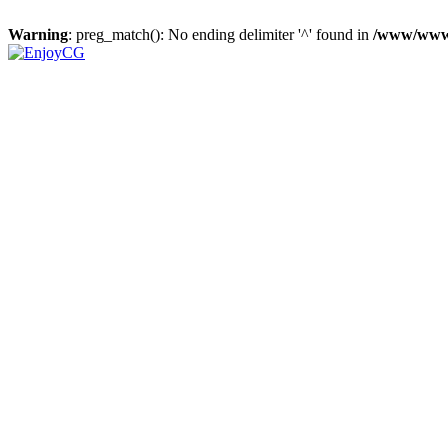
Warning
: preg_match(): No ending delimiter '^' found in
/www/wwwr