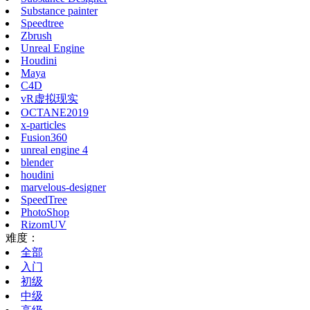
Substance painter
Speedtree
Zbrush
Unreal Engine
Houdini
Maya
C4D
vR虚拟现实
OCTANE2019
x-particles
Fusion360
unreal engine 4
blender
houdini
marvelous-designer
SpeedTree
PhotoShop
RizomUV
难度：
全部
入门
初级
中级