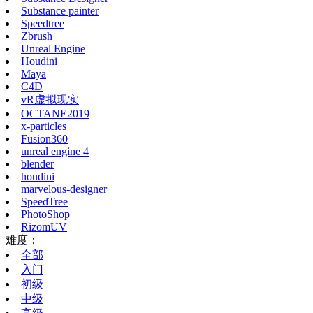
Substance painter
Speedtree
Zbrush
Unreal Engine
Houdini
Maya
C4D
vR虚拟现实
OCTANE2019
x-particles
Fusion360
unreal engine 4
blender
houdini
marvelous-designer
SpeedTree
PhotoShop
RizomUV
难度：
全部
入门
初级
中级