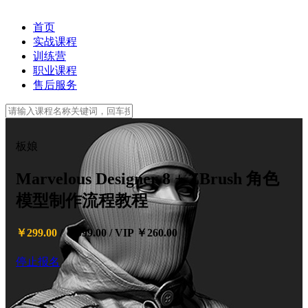
首页
实战课程
训练营
职业课程
售后服务
板娘
Marvelous Designer 8 + ZBrush 角色
模型制作流程教程
￥299.00
/
￥599.00
/
VIP ￥260.00
停止报名