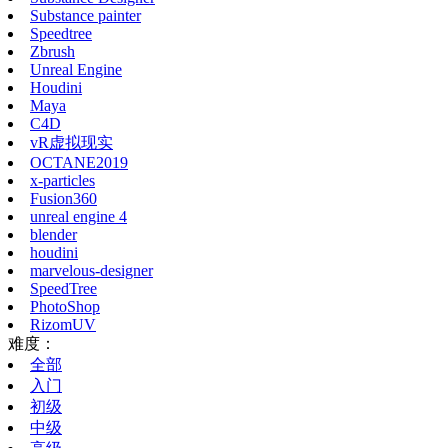
Substance painter
Speedtree
Zbrush
Unreal Engine
Houdini
Maya
C4D
vR虚拟现实
OCTANE2019
x-particles
Fusion360
unreal engine 4
blender
houdini
marvelous-designer
SpeedTree
PhotoShop
RizomUV
难度：
全部
入门
初级
中级