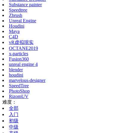
Substance painter
Speedtree
Zbrush
Unreal Engine
Houdini
Maya
C4D
vR虚拟现实
OCTANE2019
x-particles
Fusion360
unreal engine 4
blender
houdini
marvelous-designer
SpeedTree
PhotoShop
RizomUV
难度：
全部
入门
初级
中级