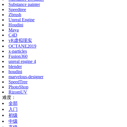
Substance painter
Speedtree
Zbrush
Unreal Engine
Houdini
Maya
C4D
vR虚拟现实
OCTANE2019
x-particles
Fusion360
unreal engine 4
blender
houdini
marvelous-designer
SpeedTree
PhotoShop
RizomUV
难度：
全部
入门
初级
中级