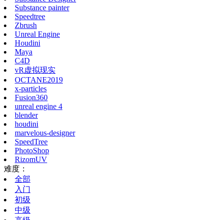
Substance painter
Speedtree
Zbrush
Unreal Engine
Houdini
Maya
C4D
vR虚拟现实
OCTANE2019
x-particles
Fusion360
unreal engine 4
blender
houdini
marvelous-designer
SpeedTree
PhotoShop
RizomUV
难度：
全部
入门
初级
中级