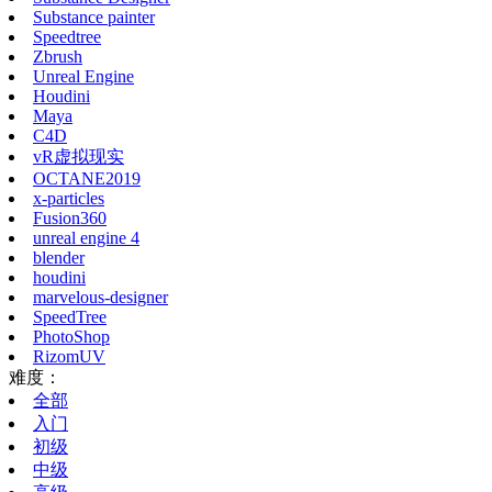
Substance painter
Speedtree
Zbrush
Unreal Engine
Houdini
Maya
C4D
vR虚拟现实
OCTANE2019
x-particles
Fusion360
unreal engine 4
blender
houdini
marvelous-designer
SpeedTree
PhotoShop
RizomUV
难度：
全部
入门
初级
中级