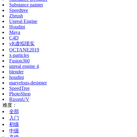
Substance painter
Speedtree
Zbrush
Unreal Engine
Houdini
Maya
C4D
vR虚拟现实
OCTANE2019
x-particles
Fusion360
unreal engine 4
blender
houdini
marvelous-designer
SpeedTree
PhotoShop
RizomUV
难度：
全部
入门
初级
中级