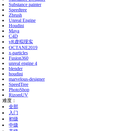
Substance painter
Speedtree
Zbrush
Unreal Engine
Houdini
Maya
C4D
vR虚拟现实
OCTANE2019
x-particles
Fusion360
unreal engine 4
blender
houdini
marvelous-designer
SpeedTree
PhotoShop
RizomUV
难度：
全部
入门
初级
中级