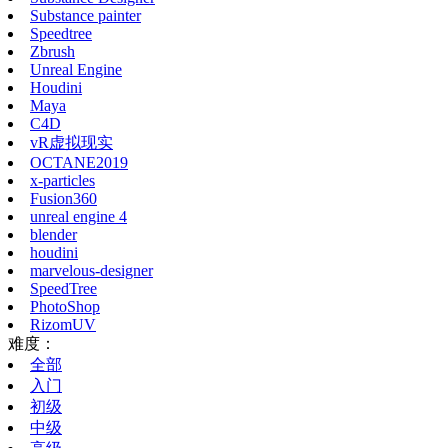
Substance painter
Speedtree
Zbrush
Unreal Engine
Houdini
Maya
C4D
vR虚拟现实
OCTANE2019
x-particles
Fusion360
unreal engine 4
blender
houdini
marvelous-designer
SpeedTree
PhotoShop
RizomUV
难度：
全部
入门
初级
中级