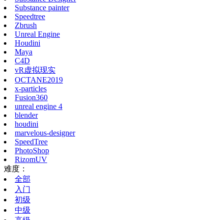
Substance painter
Speedtree
Zbrush
Unreal Engine
Houdini
Maya
C4D
vR虚拟现实
OCTANE2019
x-particles
Fusion360
unreal engine 4
blender
houdini
marvelous-designer
SpeedTree
PhotoShop
RizomUV
难度：
全部
入门
初级
中级