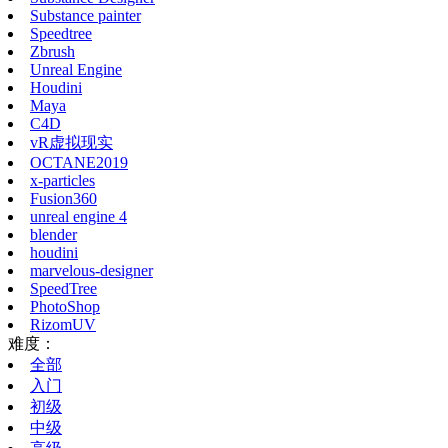
Substance painter
Speedtree
Zbrush
Unreal Engine
Houdini
Maya
C4D
vR虚拟现实
OCTANE2019
x-particles
Fusion360
unreal engine 4
blender
houdini
marvelous-designer
SpeedTree
PhotoShop
RizomUV
难度：
全部
入门
初级
中级