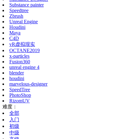
Substance painter
Speedtree
Zbrush
Unreal Engine
Houdini
Maya
C4D
vR虚拟现实
OCTANE2019
x-particles
Fusion360
unreal engine 4
blender
houdini
marvelous-designer
SpeedTree
PhotoShop
RizomUV
难度：
全部
入门
初级
中级