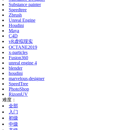
Substance painter
Speedtree
Zbrush
Unreal Engine
Houdini
Maya
C4D
vR虚拟现实
OCTANE2019
x-particles
Fusion360
unreal engine 4
blender
houdini
marvelous-designer
SpeedTree
PhotoShop
RizomUV
难度：
全部
入门
初级
中级