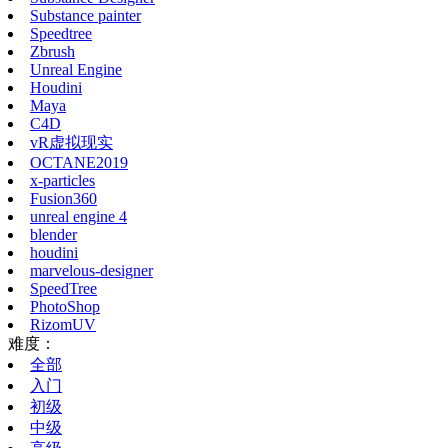
Substance painter
Speedtree
Zbrush
Unreal Engine
Houdini
Maya
C4D
vR虚拟现实
OCTANE2019
x-particles
Fusion360
unreal engine 4
blender
houdini
marvelous-designer
SpeedTree
PhotoShop
RizomUV
难度：
全部
入门
初级
中级