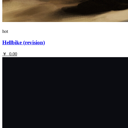
hot
Hellbike (revision)
￥ 0.00