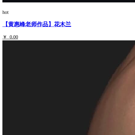
hot
【黄惠峰老师作品】花木兰
￥ 0.00