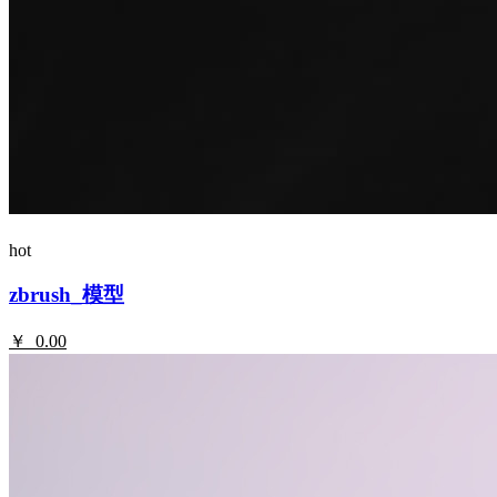
hot
zbrush_模型
￥ 0.00