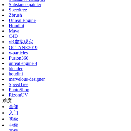
Substance painter
Speedtree
Zbrush
Unreal Engine
Houdini
Maya
C4D
vR虚拟现实
OCTANE2019
x-particles
Fusion360
unreal engine 4
blender
houdini
marvelous-designer
SpeedTree
PhotoShop
RizomUV
难度：
全部
入门
初级
中级