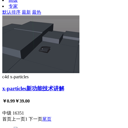
高级
专家
默认排序
最新
最热
c4d
x-particles
x-particles新功能技术讲解
￥0.99
￥39.00
中级
16351
首页
上一页
1
下一页
尾页