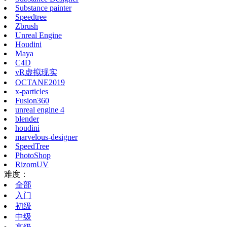
Substance painter
Speedtree
Zbrush
Unreal Engine
Houdini
Maya
C4D
vR虚拟现实
OCTANE2019
x-particles
Fusion360
unreal engine 4
blender
houdini
marvelous-designer
SpeedTree
PhotoShop
RizomUV
难度：
全部
入门
初级
中级