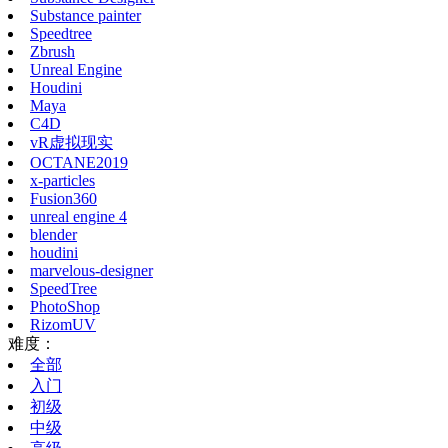
Substance painter
Speedtree
Zbrush
Unreal Engine
Houdini
Maya
C4D
vR虚拟现实
OCTANE2019
x-particles
Fusion360
unreal engine 4
blender
houdini
marvelous-designer
SpeedTree
PhotoShop
RizomUV
难度：
全部
入门
初级
中级