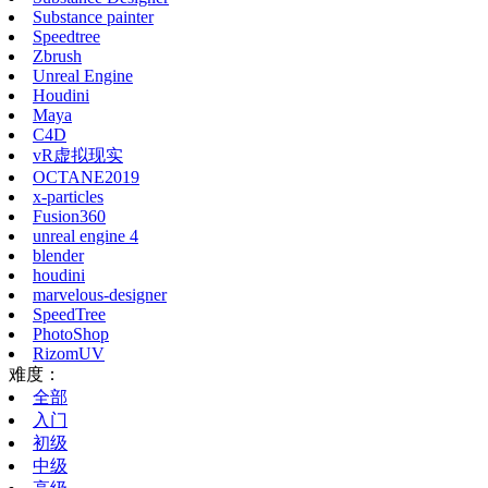
Substance painter
Speedtree
Zbrush
Unreal Engine
Houdini
Maya
C4D
vR虚拟现实
OCTANE2019
x-particles
Fusion360
unreal engine 4
blender
houdini
marvelous-designer
SpeedTree
PhotoShop
RizomUV
难度：
全部
入门
初级
中级